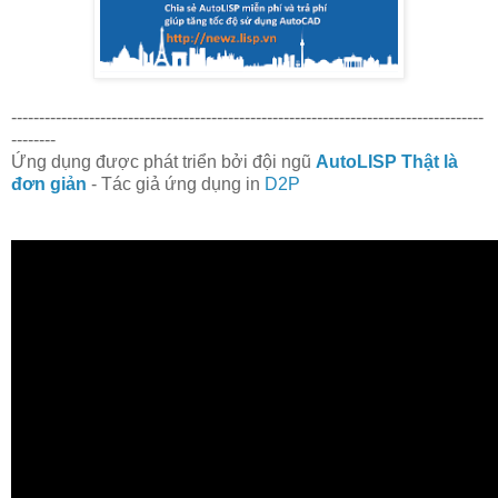
-------------------------------------------------------------------------------------
--------
Ứng dụng được phát triển bởi đội ngũ
AutoLISP Thật là
đơn giản
- Tác giả ứng dụng in
D2P