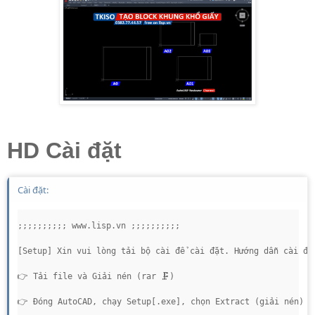
HD Cài đặt
Cài đặt:
;;;;;;;;;; www.lisp.vn ;;;;;;;;;;

[Setup] Xin vui lòng tải bộ cài để cài đặt. Hướng dẫn cài đặt
👉 Tải file và Giải nén (rar 🗜️)

👉 Đóng AutoCAD, chạy Setup[.exe], chọn Extract (giải nén) =>