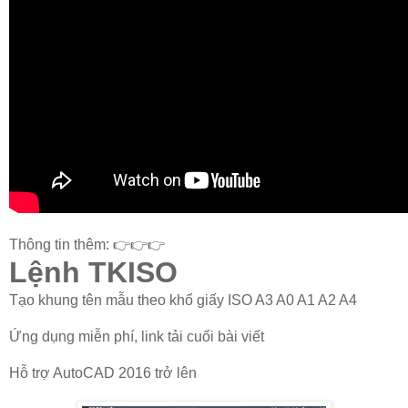
Thông tin thêm: 👉👉👉
Lệnh TKISO
Tạo khung tên mẫu theo khổ giấy ISO A3 A0 A1 A2 A4
Ứng dụng miễn phí, link tải cuối bài viết
Hỗ trợ AutoCAD 2016 trở lên