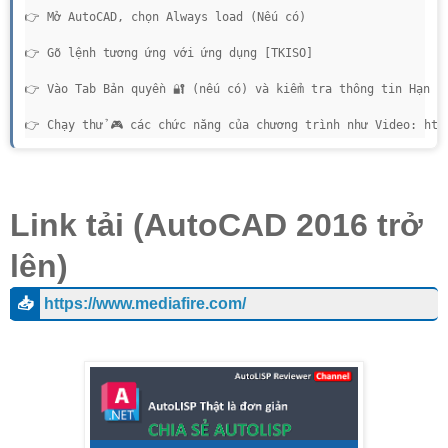
👉 Mở AutoCAD, chọn Always load (Nếu có)

👉 Gõ lệnh tương ứng với ứng dụng [TKISO]

👉 Vào Tab Bản quyền 🔐 (nếu có) và kiểm tra thông tin Hạn sử 
👉 Chạy thử 🎮 các chức năng của chương trình như Video: htt
Link tải (AutoCAD 2016 trở
lên)
📥
https://www.mediafire.com/