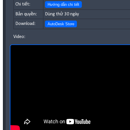
Chi tiết:
Hướng dẫn chi tiết
Bản quyền:
Dùng thử 30 ngày
Download:
AutoDesk Store
Video: