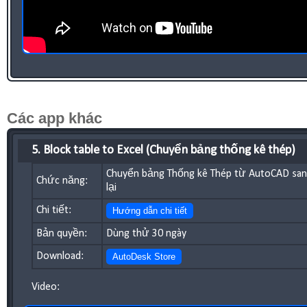
Các app khác
5. Block table to Excel (Chuyển bảng thống kê thép)
Chuyển bảng Thống kê Thép từ AutoCAD san
Chức năng:
lại
Chi tiết:
Hướng dẫn chi tiết
Bản quyền:
Dùng thử 30 ngày
Download:
AutoDesk Store
Video: