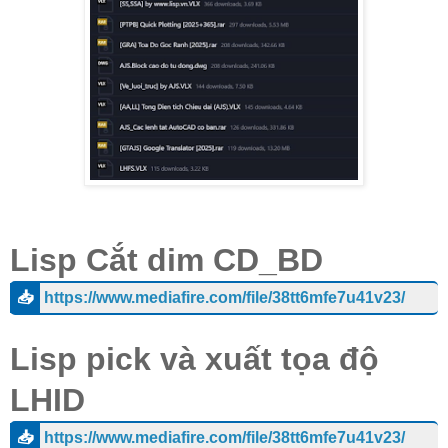
Lisp Cắt dim CD_BD
📥
https://www.mediafire.com/file/38tt6mfe7u41v23/
Lisp pick và xuất tọa độ
LHID
📥
https://www.mediafire.com/file/38tt6mfe7u41v23/