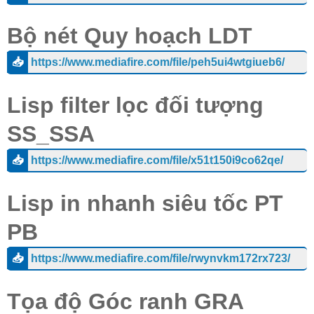
Bộ nét Quy hoạch LDT
📥
https://www.mediafire.com/file/peh5ui4wtgiueb6/
Lisp filter lọc đối tượng
SS_SSA
📥
https://www.mediafire.com/file/x51t150i9co62qe/
Lisp in nhanh siêu tốc PT
PB
📥
https://www.mediafire.com/file/rwynvkm172rx723/
Tọa độ Góc ranh GRA