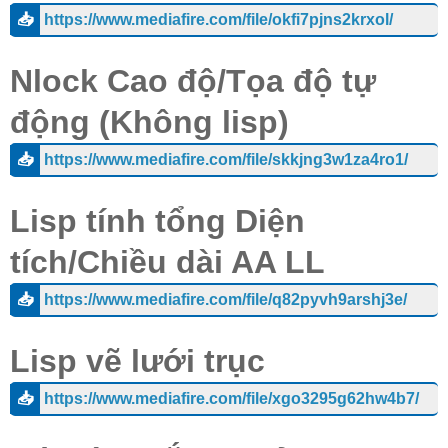
📥
https://www.mediafire.com/file/okfi7pjns2krxol/
Nlock Cao độ/Tọa độ tự
động (Không lisp)
📥
https://www.mediafire.com/file/skkjng3w1za4ro1/
Lisp tính tổng Diện
tích/Chiều dài AA LL
📥
https://www.mediafire.com/file/q82pyvh9arshj3e/
Lisp vẽ lưới trục
📥
https://www.mediafire.com/file/xgo3295g62hw4b7/