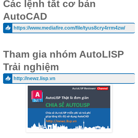
Các lệnh tắt cơ bản
AutoCAD
📥
https://www.mediafire.com/file/tyus8cry4rrm4zw/
Tham gia nhóm AutoLISP
Trải nghiệm
📥
http://newz.lisp.vn