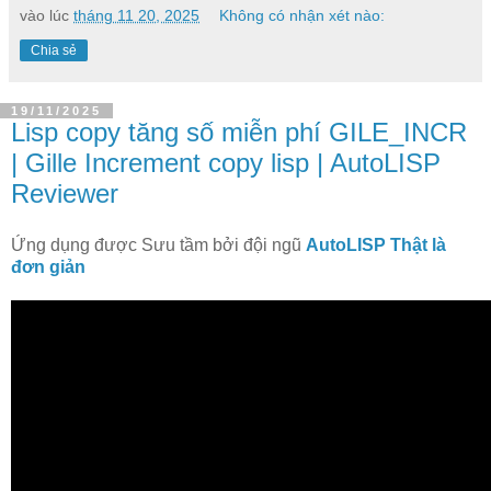
vào lúc
tháng 11 20, 2025
Không có nhận xét nào:
Chia sẻ
19/11/2025
Lisp copy tăng số miễn phí GILE_INCR
| Gille Increment copy lisp | AutoLISP
Reviewer
Ứng dụng được Sưu tầm bởi đội ngũ
AutoLISP Thật là
đơn giản