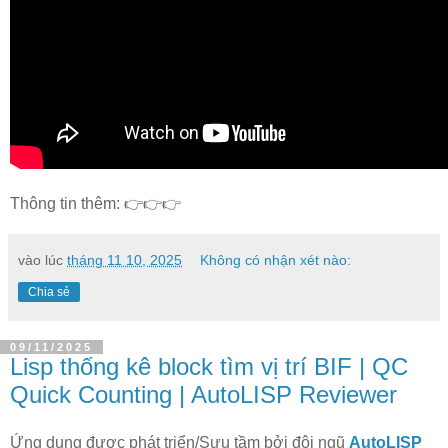
Thông tin thêm: 👉👉👉
vào lúc
tháng 11 10, 2025
Không có nhận xét nào:
Chia sẻ
09/11/2025
Lisp thống kê block tìm vị trí BIF | QC
Quick Counting | AutoLISP Reviewer
Ứng dụng được phát triển/Sưu tầm bởi đội ngũ
AutoLISP