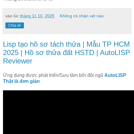
vào lúc
tháng 11 10, 2025
Không có nhận xét nào:
Chia sẻ
Lisp tạo hồ sơ tách thửa | Mẫu TP HCM
2025 | Hồ sơ thửa đất HSTD | AutoLISP
Reviewer
Ứng dụng được phát triển/Sưu tầm bởi đội ngũ
AutoLISP
Thật là đơn giản