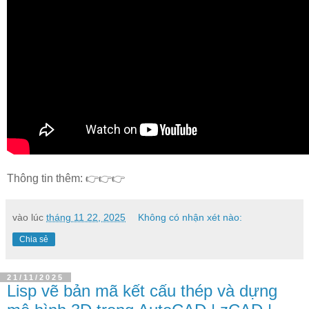
Thông tin thêm: 👉👉👉
vào lúc
tháng 11 22, 2025
Không có nhận xét nào:
Chia sẻ
21/11/2025
Lisp vẽ bản mã kết cấu thép và dựng