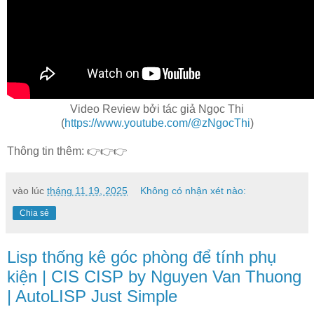
Video Review bởi tác giả Ngọc Thi
(
https://www.youtube.com/@zNgocThi
)
Thông tin thêm: 👉👉👉
vào lúc
tháng 11 19, 2025
Không có nhận xét nào:
Chia sẻ
Lisp thống kê góc phòng để tính phụ
kiện | CIS CISP by Nguyen Van Thuong
| AutoLISP Just Simple