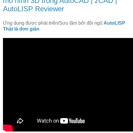
mô hình 3D trong AutoCAD | zCAD |
AutoLISP Reviewer
Ứng dụng được phát triển/Sưu tầm bởi đội ngũ
AutoLISP
Thật là đơn giản