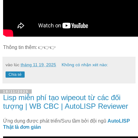
Thông tin thêm: 👉👉👉
vào lúc
tháng 11 19, 2025
Không có nhận xét nào:
Chia sẻ
18/11/2025
Lisp miễn phí tạo wipeout từ các đối
tượng | WB CBC | AutoLISP Reviewer
Ứng dụng được phát triển/Sưu tầm bởi đội ngũ
AutoLISP
Thật là đơn giản