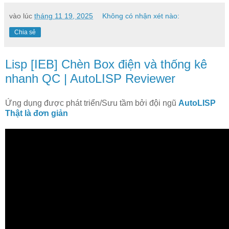
vào lúc
tháng 11 19, 2025
Không có nhận xét nào:
Chia sẻ
Lisp [IEB] Chèn Box điện và thống kê
nhanh QC | AutoLISP Reviewer
Ứng dụng được phát triển/Sưu tầm bởi đội ngũ
AutoLISP
Thật là đơn giản