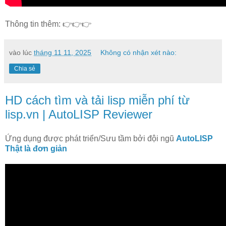
Thông tin thêm: 👉👉👉
vào lúc
tháng 11 11, 2025
Không có nhận xét nào:
Chia sẻ
HD cách tìm và tải lisp miễn phí từ
lisp.vn | AutoLISP Reviewer
Ứng dụng được phát triển/Sưu tầm bởi đội ngũ
AutoLISP
Thật là đơn giản