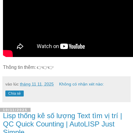
Thông tin thêm: 👉👉👉
vào lúc
tháng 11 11, 2025
Không có nhận xét nào:
Chia sẻ
10/11/2025
Lisp thống kê số lượng Text tìm vị trí |
QC Quick Counting | AutoLISP Just
Simple