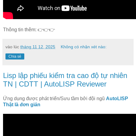
Thông tin thêm: 👉👉👉
vào lúc
tháng 11 12, 2025
Không có nhận xét nào:
Chia sẻ
Lisp lập phiếu kiểm tra cao độ tự nhiên
TN | CDTT | AutoLISP Reviewer
Ứng dụng được phát triển/Sưu tầm bởi đội ngũ
AutoLISP
Thật là đơn giản