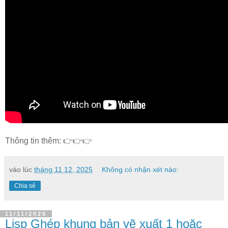
Thông tin thêm: 👉👉👉
vào lúc
tháng 11 12, 2025
Không có nhận xét nào:
Chia sẻ
11/11/2025
Lisp Ghép khung bản vẽ xuất 1 hoặc