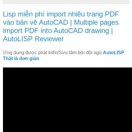
Lisp miễn phí import nhiều trang PDF
vào bản vẽ AutoCAD | Multiple pages
import PDF into AutoCAD drawing |
AutoLISP Reviewer
Ứng dụng được phát triển/Sưu tầm bởi đội ngũ
AutoLISP
Thật là đơn giản