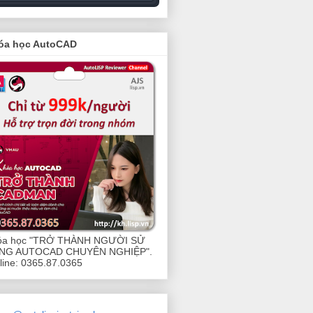
óa học AutoCAD
óa học "TRỞ THÀNH NGƯỜI SỬ
NG AUTOCAD CHUYÊN NGHIỆP".
line: 0365.87.0365