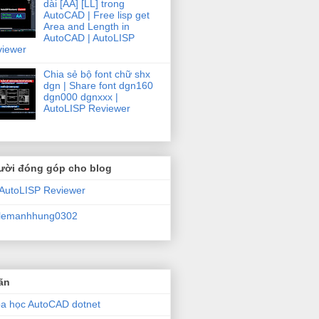
dài [AA] [LL] trong
AutoCAD | Free lisp get
Area and Length in
AutoCAD | AutoLISP
viewer
Chia sẻ bộ font chữ shx
dgn | Share font dgn160
dgn000 dgnxxx |
AutoLISP Reviewer
ười đóng góp cho blog
AutoLISP Reviewer
lemanhhung0302
ãn
a học AutoCAD dotnet