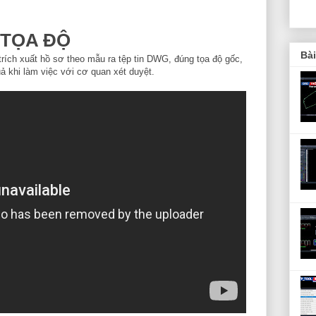
 TỌA ĐỘ
Bà
rích xuất hồ sơ theo mẫu ra tệp tin DWG, đúng tọa độ gốc,
uả khi làm việc với cơ quan xét duyệt.