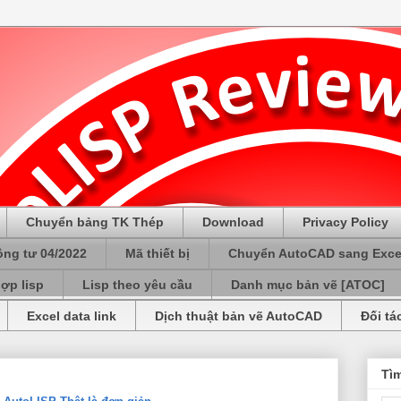
Chuyển bảng TK Thép
Download
Privacy Policy
ông tư 04/2022
Mã thiết bị
Chuyển AutoCAD sang Exce
ợp lisp
Lisp theo yêu cầu
Danh mục bản vẽ [ATOC]
Excel data link
Dịch thuật bản vẽ AutoCAD
Đối tá
Tì