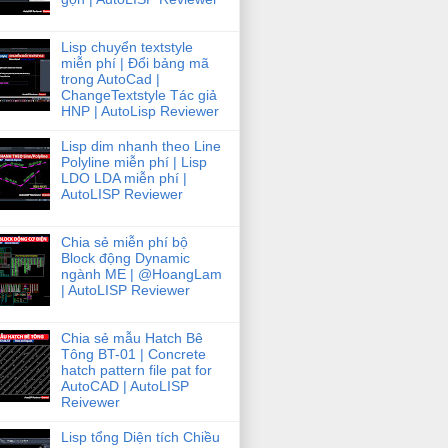
Lisp chuyển textstyle
miễn phí | Đổi bảng mã
trong AutoCad |
ChangeTextstyle Tác giả
HNP | AutoLisp Reviewer
Lisp dim nhanh theo Line
Polyline miễn phí | Lisp
LDO LDA miễn phí |
AutoLISP Reviewer
Chia sẻ miễn phí bộ
Block động Dynamic
ngành ME | @HoangLam
| AutoLISP Reviewer
Chia sẻ mẫu Hatch Bê
Tông BT-01 | Concrete
hatch pattern file pat for
AutoCAD | AutoLISP
Reivewer
Lisp tổng Diện tích Chiều