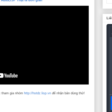
ũ
AutoLISP Thật là đơn giản
Liê
 tham gia nhóm
http://hstdz.lisp.vn
để nhận bản dùng thử!