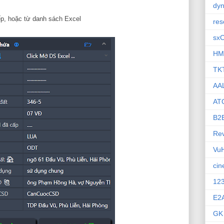
dyn
iếp, hoặc từ danh sách Excel
res
sx
HM
TK
AA
AT
B2
Rev
Vu
ci
12
E2
GK