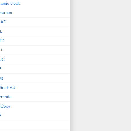
amic block
ources
CAD
L
TD
LL
OC
E
it
HienHAU
nemode
3Copy
A