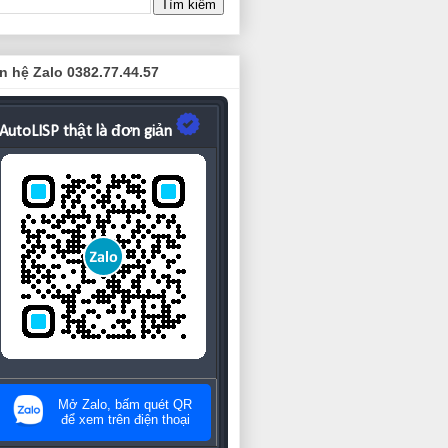
n hệ Zalo 0382.77.44.57
AutoLISP thật là đơn giản
Mở Zalo, bấm quét QR
để xem trên điện thoại