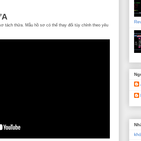
ỬA
Re
ơ tách thửa. Mẫu hồ sơ có thể thay đổi tùy chỉnh theo yêu
Ng
Nh
khó