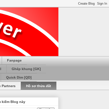
Fanpage
l
Ghép khung [GK]
Quick Dim [QD]
c Partners
Hồ sơ thửa đất
m kiếm Blog này