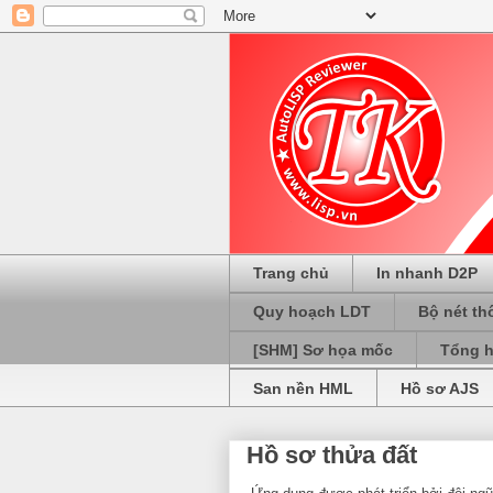
Trang chủ
In nhanh D2P
Quy hoạch LDT
Bộ nét th
[SHM] Sơ họa mốc
Tổng h
San nền HML
Hồ sơ AJS
Hồ sơ thửa đất