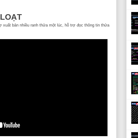
 LOẠT
xuất bản nhiều ranh thửa một lúc, hỗ trợ đọc thông tin thửa