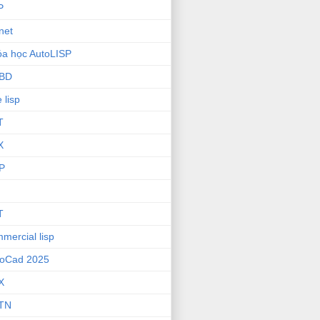
P
net
a học AutoLISP
BD
e lisp
T
X
P
T
mercial lisp
toCad 2025
X
TN