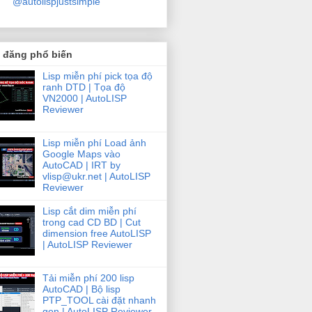
@autolispjustsimple
i đăng phổ biến
Lisp miễn phí pick tọa độ
ranh DTD | Tọa độ
VN2000 | AutoLISP
Reviewer
Lisp miễn phí Load ảnh
Google Maps vào
AutoCAD | IRT by
vlisp@ukr.net | AutoLISP
Reviewer
Lisp cắt dim miễn phí
trong cad CD BD | Cut
dimension free AutoLISP
| AutoLISP Reviewer
Tải miễn phí 200 lisp
AutoCAD | Bộ lisp
PTP_TOOL cài đặt nhanh
gọn | AutoLISP Reviewer