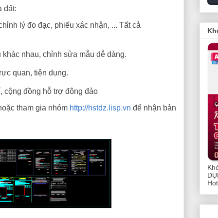
 đất:
chỉnh lý đo đạc, phiếu xác nhận, ... Tất cả
Kh
u khác nhau, chỉnh sửa mẫu dễ dàng.
rực quan, tiện dụng.
, cộng đồng hỗ trợ đông đảo
oặc tham gia nhóm
http://hstdz.lisp.vn
để nhận bản
Kh
DỤ
Hot