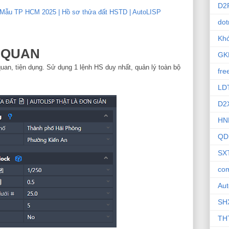
D2
| Mẫu TP HCM 2025 | Hồ sơ thửa đất HSTD | AutoLISP
dot
Khó
 QUAN
GK
uan, tiện dụng. Sử dụng 1 lệnh HS duy nhất, quản lý toàn bộ
fre
LD
D2
HN
QD
SX
com
Au
SH
TH