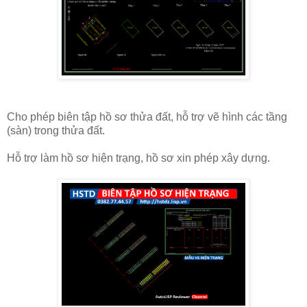
Cho phép biên tập hồ sơ thửa đất, hỗ trợ vẽ hình các tầng
(sàn) trong thửa đất.
Hỗ trợ làm hồ sơ hiện trạng, hồ sơ xin phép xây dựng.