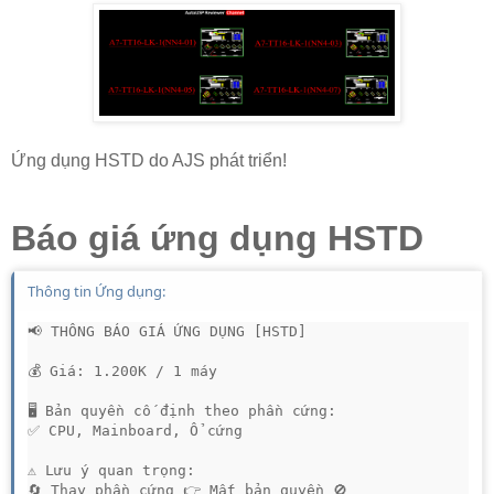
Ứng dụng HSTD do AJS phát triển!
Báo giá ứng dụng HSTD
Thông tin Ứng dụng:
📢 THÔNG BÁO GIÁ ỨNG DỤNG [HSTD]

💰 Giá: 1.200K / 1 máy

🖥 Bản quyền cố định theo phần cứng:

✅ CPU, Mainboard, Ổ cứng

⚠ Lưu ý quan trọng:

🔄 Thay phần cứng 👉 Mất bản quyền 🚫
