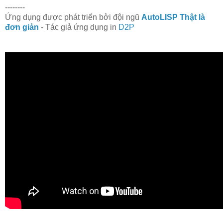
--------
Ứng dụng được phát triển bởi đội ngũ
AutoLISP Thật là
đơn giản
- Tác giả ứng dụng in
D2P