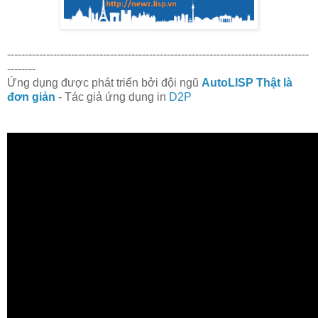
-------------------------------------------------------------------------------------
--------
Ứng dụng được phát triển bởi đội ngũ
AutoLISP Thật là
đơn giản
- Tác giả ứng dụng in
D2P