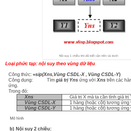
Nội suy 1 chiều khi đã biết cận trên và dưới
Loại phức tạp: nội suy theo vùng dữ liệu
Công thức:
=
sip(Xns,Vùng CSDL-X , Vùng CSDL-Y
)
Công dụng: Tìm
giá trị Yns
ứng với
Xns
trên các hà
ứng.
Trong đó:
Xns
Giá trị X mà ta cần tính giá trị
Vùng CSDL-X
1 hàng (hoặc cột) tương ứng
Vùng CSDL-Y
1 hàng (hoặc cột) tương ứng
Mô hình
b)
Nội suy 2 chiều: