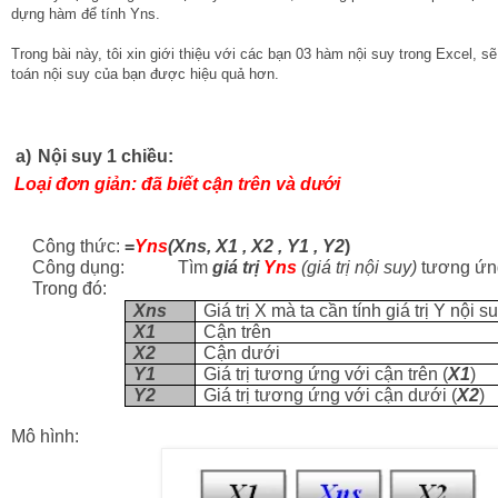
dựng hàm để tính Yns.
Trong bài này, tôi xin giới thiệu với các bạn 03 hàm nội suy trong Excel, sẽ
toán nội suy của bạn được hiệu quả hơn.
a)
Nội suy 1 chiều:
Loại đơn giản: đã biết cận trên và dưới
Công thức:
=
Yns
(Xns, X1 , X2 , Y1 , Y2
)
Công dụng: Tìm
giá trị
Yns
(giá trị nội suy)
tương ứn
Trong đó:
Xns
Giá trị X mà ta cần tính giá trị Y nội su
X1
Cận trên
X2
Cận dưới
Y1
Giá trị tương ứng với cận trên (
X1
)
Y2
Giá trị tương ứng với cận dưới (
X2
)
Mô hình: