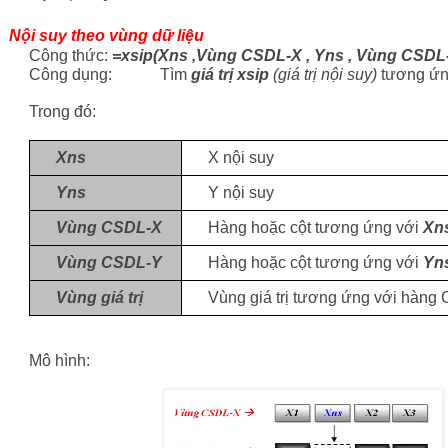
Nội suy theo vùng dữ liệu
Công thức:
=xsip(Xns ,Vùng CSDL-X , Yns , Vùng CSDL-Y
Công dụng: Tìm
giá trị xsip
(giá trị nội suy)
tương ứn
Trong đó:
Xns
X nội suy
Yns
Y nội suy
Vùng CSDL-X
Hàng hoặc cột tương ứng với
Xn
Vùng CSDL-Y
Hàng hoặc cột tương ứng với
Yn
Vùng giá trị
Vùng giá trị tương ứng với hàn
Mô hình: