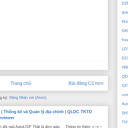
D2
dot
Khó
GK
fre
LD
D2
HN
QD
Trang chủ
Bài đăng Cũ hơn
SX
com
g ký:
Đăng Nhận xét (Atom)
Au
h | Thống kê và Quản lý địa chính | QLDC TKTD
SH
eviewer
TH
i đội ngũ AutoLISP Thật là đơn giản Thông tin thêm: 👉👉