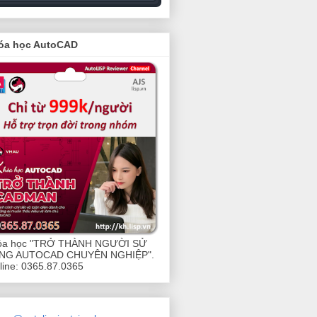
óa học AutoCAD
óa học "TRỞ THÀNH NGƯỜI SỬ
NG AUTOCAD CHUYÊN NGHIỆP".
line: 0365.87.0365