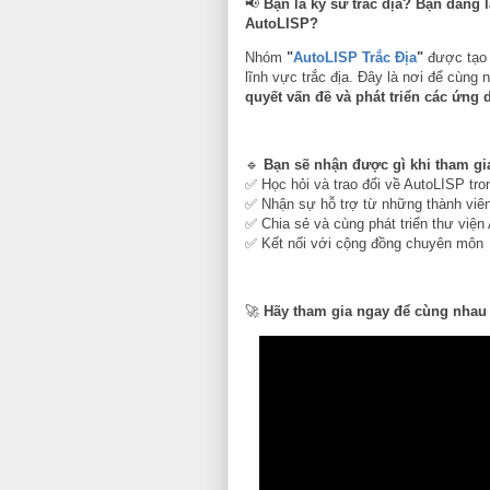
📢
Bạn là kỹ sư trắc địa? Bạn đang
AutoLISP?
Nhóm
"
AutoLISP Trắc Địa
"
được tạo 
lĩnh vực trắc địa. Đây là nơi để cùng
quyết vấn đề và phát triển các ứng 
🔹
Bạn sẽ nhận được gì khi tham gi
✅ Học hỏi và trao đổi về AutoLISP tron
✅ Nhận sự hỗ trợ từ những thành viê
✅ Chia sẻ và cùng phát triển thư việ
✅ Kết nối với cộng đồng chuyên môn
🚀
Hãy tham gia ngay để cùng nhau p