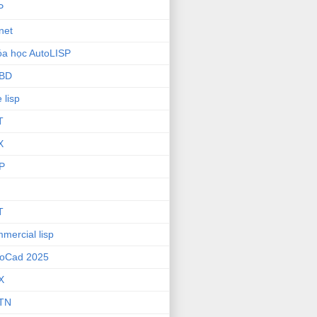
P
net
a học AutoLISP
BD
e lisp
T
X
P
T
mercial lisp
toCad 2025
X
TN