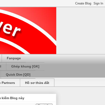
Fanpage
l
Ghép khung [GK]
Quick Dim [QD]
c Partners
Hồ sơ thửa đất
m kiếm Blog này