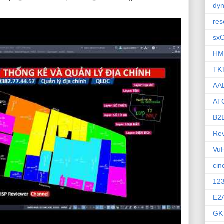
dyn
res
sx
HM
TK
AA
AT
B2
Rev
Vu
ci
12
E2
GK