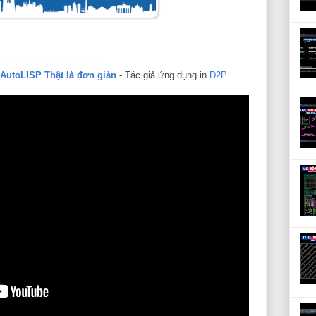
-------------------------------------
AutoLISP Thật là đơn giản
- Tác giả ứng dụng in
D2P