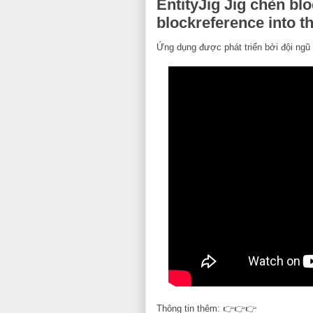
EntityJig Jig chèn blo
blockreference into 
Ứng dụng được phát triển bởi đội ngũ
Thông tin thêm: 👉👉👉