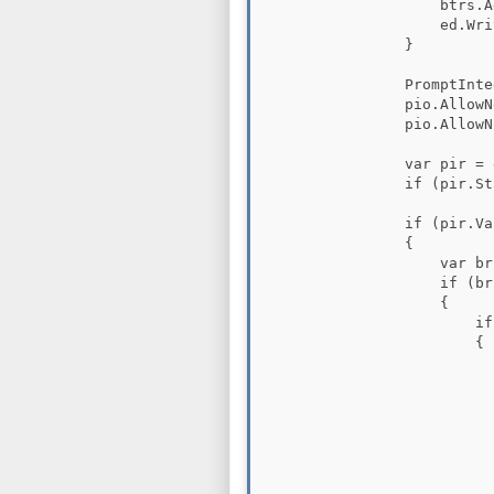
                    btrs.A
                    ed.Wri
                }

                PromptInte
                pio.AllowN
                pio.AllowN
                var pir = 
                if (pir.St
                if (pir.Va
                {

                    var br
                    if (br
                    {

                        if
                        {

                          
                          
                          
                          
                          
                           