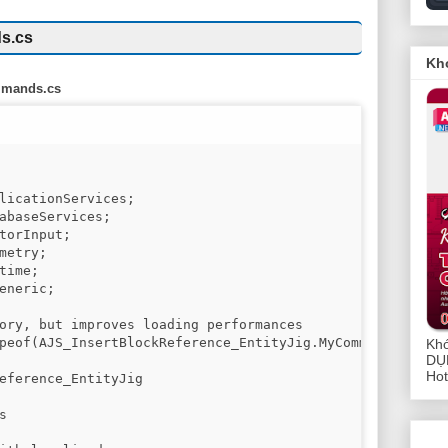
s.cs
Kh
mands.cs
licationServices;

abaseServices;

torInput;

metry;

time;

eneric;

ory, but improves loading performances

peof(AJS_InsertBlockReference_EntityJig.MyCommands))]

Kh
DỤ
Hot
eference_EntityJig


