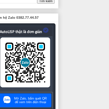
n hệ Zalo 0382.77.44.57
AutoLISP thật là đơn giản
Mở Zalo, bấm quét QR
để xem trên điện thoại