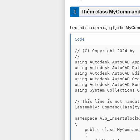
1
Thêm class MyCommand
Lưu mã sau dưới dạng tệp tin
MyCom
Code:
// (C) Copyright 2024 by

//

using Autodesk.AutoCAD.App
using Autodesk.AutoCAD.Dat
using Autodesk.AutoCAD.Edi
using Autodesk.AutoCAD.Geo
using Autodesk.AutoCAD.Run
using System.Collections.G
// This line is not mandat
[assembly: CommandClass(ty
namespace AJS_InsertBlockR
{

    public class MyCommands
    {
