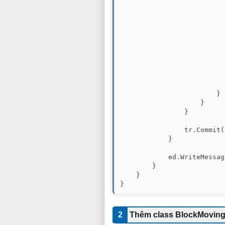
                          
                          
                          
                          
                          
                          
                          
                          
                          
                           
                        }

                    }

                }

                tr.Commit()
            }

            ed.WriteMessag
        }

    }

}
2
Thêm class BlockMoving