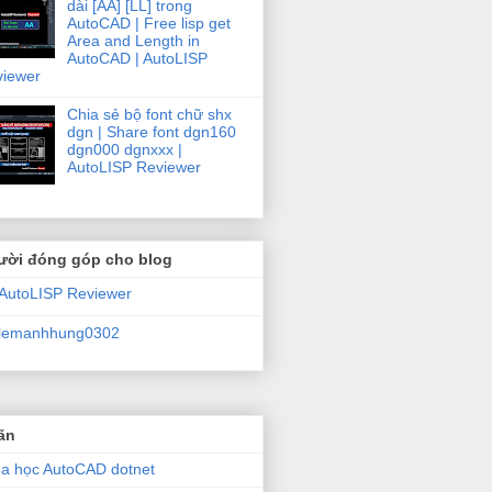
dài [AA] [LL] trong
as AttributeDefinition;

AutoCAD | Free lisp get
Area and Length in
AutoCAD | AutoLISP
viewer
form);

eplace("?BlockRefId", "%<\\_ObjId " + br.ObjectId.OldIdP
Chia sẻ bộ font chữ shx
dgn | Share font dgn160
dgn000 dgnxxx |
AutoLISP Reviewer
ười đóng góp cho blog
AutoLISP Reviewer
lemanhhung0302
ãn
a học AutoCAD dotnet