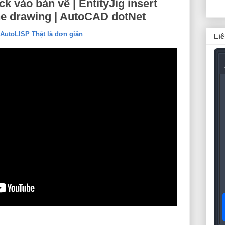
ck vào bản vẽ | EntityJig insert
the drawing | AutoCAD dotNet
AutoLISP Thật là đơn giản
Liê