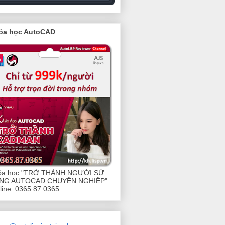
óa học AutoCAD
óa học "TRỞ THÀNH NGƯỜI SỬ
NG AUTOCAD CHUYÊN NGHIỆP".
line: 0365.87.0365