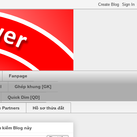
Fanpage
l
Ghép khung [GK]
Quick Dim [QD]
c Partners
Hồ sơ thửa đất
m kiếm Blog này