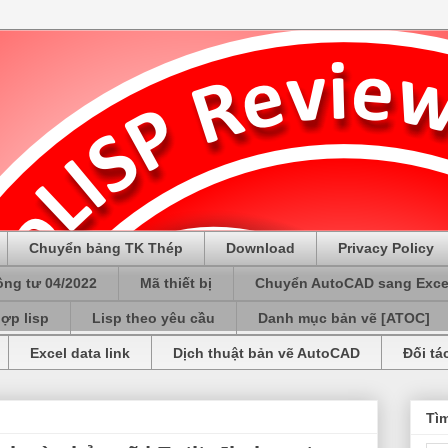
Chuyển bảng TK Thép
Download
Privacy Policy
ông tư 04/2022
Mã thiết bị
Chuyển AutoCAD sang Exce
ợp lisp
Lisp theo yêu cầu
Danh mục bản vẽ [ATOC]
Excel data link
Dịch thuật bản vẽ AutoCAD
Đối tá
Tì