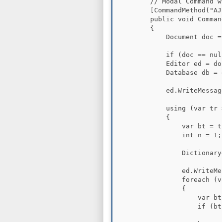
        // Modal Command w
        [CommandMethod("AJ
        public void Comman
        {

            Document doc =
            if (doc == nul
            Editor ed = do
            Database db = 
            ed.WriteMessag
            using (var tr 
            {

                var bt = t
                int n = 1;

                Dictionary
                ed.WriteMe
                foreach (v
                {

                    var bt
                    if (bt