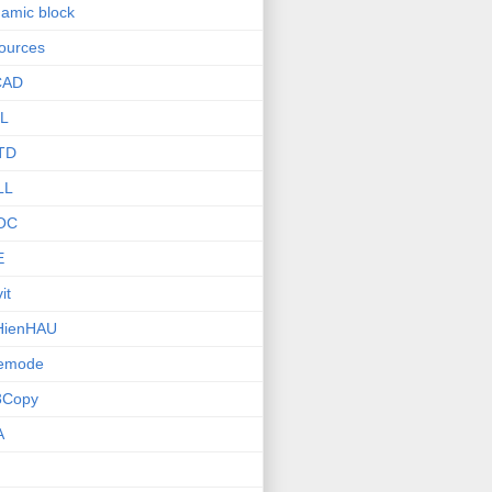
amic block
ources
CAD
L
TD
LL
OC
E
it
HienHAU
nemode
3Copy
A