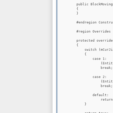
        public BlockMoving
        {

        }

        #endregion Constru
        #region Overrides

        protected override
        {

            switch (mCurJi
            {

                case 1:

                    (Entit
                    break;

                case 2:

                    (Entit
                    break;

                default:

                    return
            }
