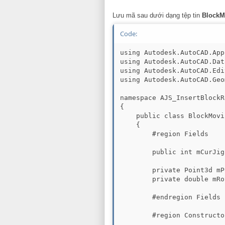
Lưu mã sau dưới dạng tệp tin
BlockM
Code:
using Autodesk.AutoCAD.App
using Autodesk.AutoCAD.Dat
using Autodesk.AutoCAD.Edi
using Autodesk.AutoCAD.Geo
namespace AJS_InsertBlockR
{

    public class BlockMovi
    {

        #region Fields

        public int mCurJig
        private Point3d mP
        private double mRo
        #endregion Fields

        #region Constructor