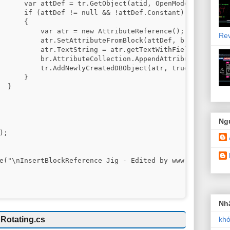
      var attDef = tr.GetObject(atid, OpenMode.ForRead) 
      if (attDef != null && !attDef.Constant)

      {

          var atr = new AttributeReference();

Re
          atr.SetAttributeFromBlock(attDef, br.BlockTrans
          atr.TextString = atr.getTextWithFieldCodes().R
          br.AttributeCollection.AppendAttribute(atr);

          tr.AddNewlyCreatedDBObject(atr, true);

      }

 }

Ng
;

e("\nInsertBlockReference Jig - Edited by www.lisp.vn");

Nh
khó
Rotating.cs