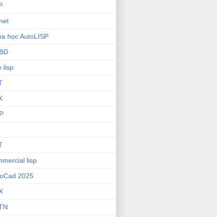
P
net
a học AutoLISP
BD
e lisp
T
X
P
T
mercial lisp
toCad 2025
X
TN