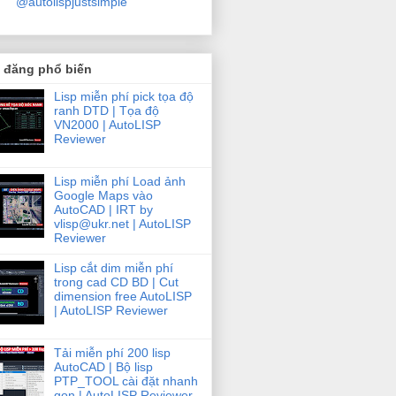
@autolispjustsimple
i đăng phổ biến
Lisp miễn phí pick tọa độ
ranh DTD | Tọa độ
VN2000 | AutoLISP
Reviewer
Lisp miễn phí Load ảnh
Google Maps vào
AutoCAD | IRT by
vlisp@ukr.net | AutoLISP
ble;

Reviewer
Lisp cắt dim miễn phí
trong cad CD BD | Cut
dimension free AutoLISP
| AutoLISP Reviewer
d;

Tải miễn phí 200 lisp
AutoCAD | Bộ lisp
sNullOrEmpty(btr.Name)) continue;

PTP_TOOL cài đặt nhanh
gọn | AutoLISP Reviewer