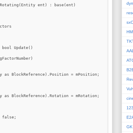
dyn
Rotating(Entity ent) : base(ent)

res
sx
ctors

HM
TK
 bool Update()

AA
gFactorNumber)

AT
B2
y as BlockReference).Position = mPosition;

Rev
Vu
y as BlockReference).Rotation = mRotation;

ci
12
 false;

E2
GK