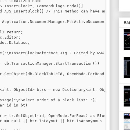
ith localized name

S_InsertBlock", CommandFlags.Modal)]

d_AJS_InsertBlock() // This method can have any name

 Application.DocumentManager.MdiActiveDocument;

Bà
l) return;

c.Editor;

doc.Database;

e("\nInsertBlockReference Jig - Edited by www.lisp.vn");

= db.TransactionManager.StartTransaction())

r.GetObject(db.BlockTableId, OpenMode.ForRead) as BlockTa
<int, ObjectId> btrs = new Dictionary<int, ObjectId>();

ssage("\nSelect order of a block list: ");

ar id in bt)

r = tr.GetObject(id, OpenMode.ForRead) as BlockTableRecor
r == null || btr.IsLayout || btr.IsAnonymous || string.I