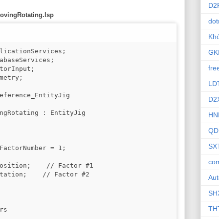
D2
ovingRotating.lsp
dot
Khó
licationServices;

GK
abaseServices;

fre
torInput;

metry;

LD
eference_EntityJig

D2
ngRotating : EntityJig

HN
QD
SX
FactorNumber = 1;

com
osition;    // Factor #1

tation;    // Factor #2

Au
SH
TH
s
