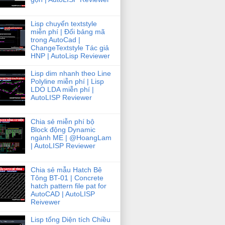
Lisp chuyển textstyle
miễn phí | Đổi bảng mã
ck order (from 1 to " + (n - 1) + ")");

trong AutoCad |
ChangeTextstyle Tác giả
HNP | AutoLisp Reviewer
Lisp dim nhanh theo Line
Polyline miễn phí | Lisp
LDO LDA miễn phí |
AutoLISP Reviewer
Chia sẻ miễn phí bộ
Block động Dynamic
ngành ME | @HoangLam
| AutoLISP Reviewer
Write) as BlockTableRecord;

Chia sẻ mẫu Hatch Bê
Tông BT-01 | Concrete
hatch pattern file pat for
AutoCAD | AutoLISP
ode.ForRead) as BlockTableRecord;

Reivewer
Lisp tổng Diện tích Chiều