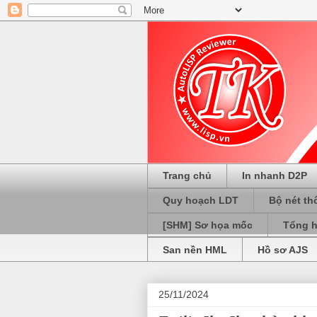
Trang chủ
In nhanh D2P
Quy hoạch LDT
Bộ nét th
[SHM] Sơ họa mốc
Tổng h
San nền HML
Hồ sơ AJS
25/11/2024