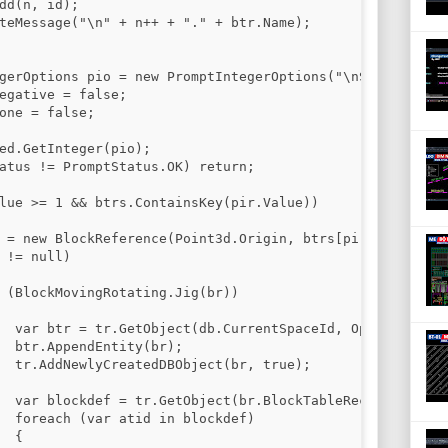
dd(n, id);

teMessage("\n" + n++ + "." + btr.Name);

gerOptions pio = new PromptIntegerOptions("\nSpecify blo
egative = false;

one = false;

ed.GetInteger(pio);

atus != PromptStatus.OK) return;

lue >= 1 && btrs.ContainsKey(pir.Value))

 = new BlockReference(Point3d.Origin, btrs[pir.Value]);

 != null)

 (BlockMovingRotating.Jig(br))

  var btr = tr.GetObject(db.CurrentSpaceId, OpenMode.For
  btr.AppendEntity(br);

  tr.AddNewlyCreatedDBObject(br, true);

  var blockdef = tr.GetObject(br.BlockTableRecord, OpenM
  foreach (var atid in blockdef)

 {
