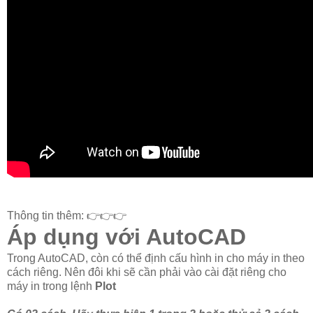
Thông tin thêm: 👉👉👉
Áp dụng với AutoCAD
Trong AutoCAD, còn có thể định cấu hình in cho máy in theo
cách riêng. Nên đôi khi sẽ cần phải vào cài đặt riêng cho
máy in trong lệnh
Plot