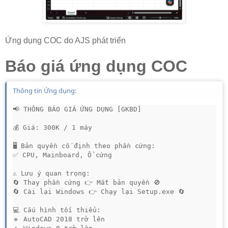
Ứng dụng COC do AJS phát triển
Báo giá ứng dụng COC
Thông tin Ứng dụng:
📢 THÔNG BÁO GIÁ ỨNG DỤNG [GKBD]

💰 Giá: 300K / 1 máy

🖥 Bản quyền cố định theo phần cứng:

✅ CPU, Mainboard, Ổ cứng

⚠ Lưu ý quan trọng:

🔄 Thay phần cứng 👉 Mất bản quyền 🚫

🔄 Cài lại Windows 👉 Chạy lại Setup.exe 🔄

💻 Cấu hình tối thiểu:

🔹 AutoCAD 2018 trở lên
