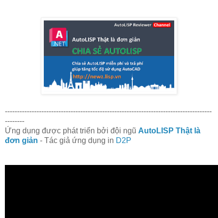
-------------------------------------------------------------------------------------
--------
Ứng dụng được phát triển bởi đội ngũ
AutoLISP Thật là
đơn giản
- Tác giả ứng dụng in
D2P