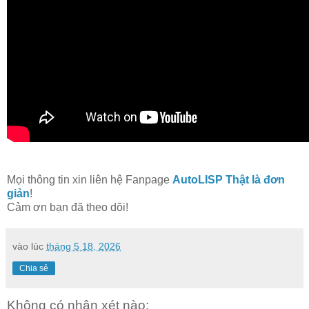
Mọi thông tin xin liên hệ Fanpage
AutoLISP Thật là đơn
giản
!
Cảm ơn bạn đã theo dõi!
vào lúc
tháng 5 18, 2026
Chia sẻ
Không có nhận xét nào: