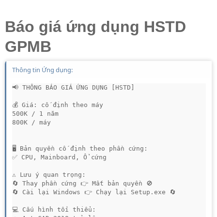
Báo giá ứng dụng HSTD
GPMB
Thông tin Ứng dụng:
📢 THÔNG BÁO GIÁ ỨNG DỤNG [HSTD]

💰 Giá: cố định theo máy
500K / 1 năm
800K / máy
🖥 Bản quyền cố định theo phần cứng:

✅ CPU, Mainboard, Ổ cứng

⚠ Lưu ý quan trọng:

🔄 Thay phần cứng 👉 Mất bản quyền 🚫

🔄 Cài lại Windows 👉 Chạy lại Setup.exe 🔄

💻 Cấu hình tối thiểu:
