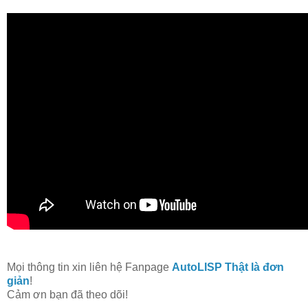
Mọi thông tin xin liên hệ Fanpage
AutoLISP Thật là đơn
giản
!
Cảm ơn bạn đã theo dõi!