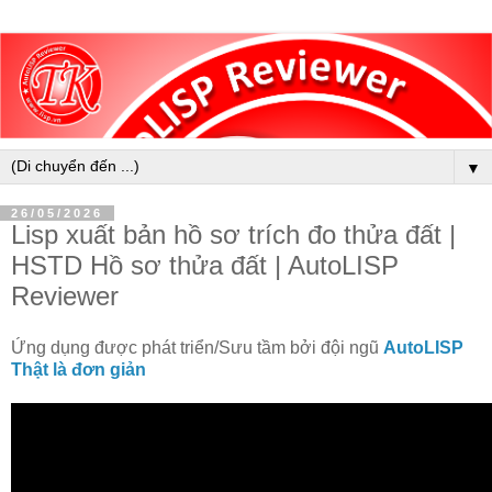
▼
26/05/2026
Lisp xuất bản hồ sơ trích đo thửa đất |
HSTD Hồ sơ thửa đất | AutoLISP
Reviewer
Ứng dụng được phát triển/Sưu tầm bởi đội ngũ
AutoLISP
Thật là đơn giản