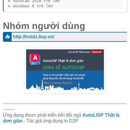
🔹 AutoCAD 2018 trở lên

🔹 Windows 8 trở lên
Nhóm người dùng
📥
http://hstdz.lisp.vn/
-------------------------------------------------------------------------------------
--------
Ứng dụng được phát triển bởi đội ngũ
AutoLISP Thật là
đơn giản
- Tác giả ứng dụng in
D2P