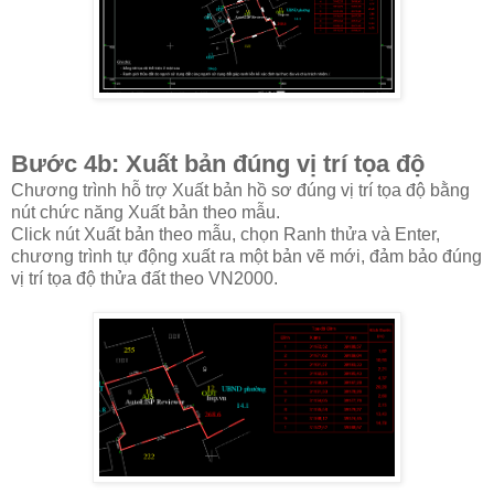
Bước 4b: Xuất bản đúng vị trí tọa độ
Chương trình hỗ trợ Xuất bản hồ sơ đúng vị trí tọa độ bằng
nút chức năng Xuất bản theo mẫu.
Click nút Xuất bản theo mẫu, chọn Ranh thửa và Enter,
chương trình tự động xuất ra một bản vẽ mới, đảm bảo đúng
vị trí tọa độ thửa đất theo VN2000.