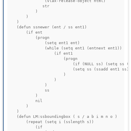
				(vlax-release-object html)

			   str

			)

		)

	)	

	(defun ssnewer (ent / ss ent1)

		(if ent

			(progn

				(setq ent1 ent)

				(while (setq ent1 (entnext ent1))

					(if ent1

						(progn

							(if (NULL ss) (setq ss (ssadd)))

							(setq ss (ssadd ent1 ss))

						)

					)

				)

				ss

			)

			nil

		)	

	)

	(defun LM:ssboundingbox ( s / a b i m n o )

		(repeat (setq i (sslength s))

			(if
