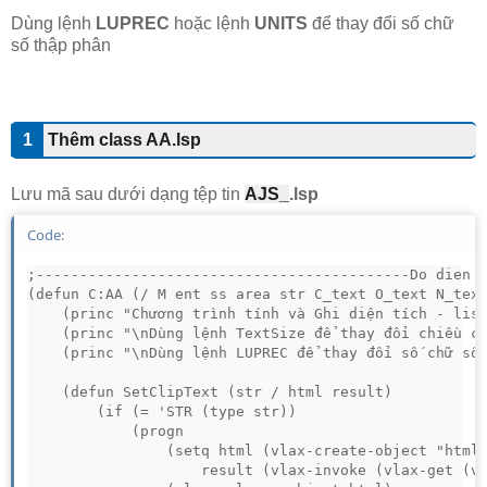
Dùng lệnh
LUPREC
hoặc lệnh
UNITS
để thay đổi số chữ
số thập phân
1
Thêm class AA.lsp
Lưu mã sau dưới dạng tệp tin
AJS_
.lsp
Code:
;-------------------------------------------Do dien t
(defun C:AA (/ M ent ss area str C_text O_text N_text
	(princ "Chương trình tính và Ghi diện tích - lisp.vn HN t3/2026")

	(princ "\nDùng lệnh TextSize để thay đổi chiều cao chữ")

	(princ "\nDùng lệnh LUPREC để thay đổi số chữ số thập phân")

	(defun SetClipText (str / html result)

		(if (= 'STR (type str))

			(progn

				(setq html (vlax-create-object "htmlfile")

					result (vlax-invoke (vlax-get (vlax-get html 'ParentWindow) 'ClipBoardData) 'setData "Text" str))
