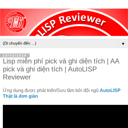
▼
18/03/2026
Lisp miễn phí pick và ghi diện tích | AA
pick và ghi diện tích | AutoLISP
Reviewer
Ứng dụng được phát triển/Sưu tầm bởi đội ngũ
AutoLISP
Thật là đơn giản