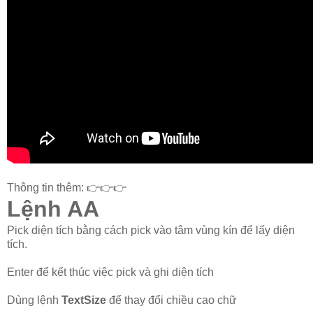
Thông tin thêm: 👉👉👉
Lệnh AA
Pick diện tích bằng cách pick vào tâm vùng kín để lấy diện
tích.
Enter để kết thúc việc pick và ghi diện tích
Dùng lệnh
TextSize
để thay đổi chiều cao chữ