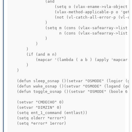
				(and

					(setq o (vlax-ename->vla-object (ssname s (setq i (1- i)))))

					(vlax-method-applicable-p o 'getboundingbox)

					(not (vl-catch-all-error-p (vl-catch-all-apply 'vla-getboundingbox (list o 'a 'b))))

				)

				(setq m (cons (vlax-safearray->list a) m)

					  n (cons (vlax-safearray->list b) n)

				)

			)

		)

		(if (and m n)

			(mapcar '(lambda ( a b ) (apply 'mapcar (cons a b))) '(min max) (list m n))

		)

	)

	(defun sleep_osnap ()(setvar "OSMODE" (logior (getvar "OSMODE") 16384)))

	(defun wake_osnap ()(setvar "OSMODE" (logand (getvar "OSMODE") -16385)))

	(defun toggle_osnap ()(setvar "OSMODE" (boole 6 (getvar "OSMODE") 16384)))

	(setvar "CMDECHO" 0)

	(setvar "DIMZIN" 0)

	(setq ent_1_command (entlast))	

	(setq olderr *error*)

	(setq *error* 1error)
