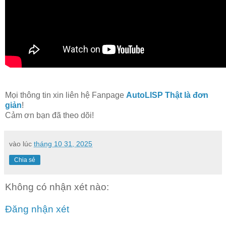
Mọi thông tin xin liên hệ Fanpage
AutoLISP Thật là đơn
giản
!
Cảm ơn bạn đã theo dõi!
vào lúc
tháng 10 31, 2025
Chia sẻ
Không có nhận xét nào:
Đăng nhận xét