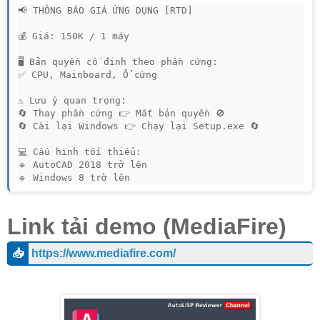
📢 THÔNG BÁO GIÁ ỨNG DỤNG [RTD]

💰 Giá: 150K / 1 máy

🖥 Bản quyền cố định theo phần cứng:

✅ CPU, Mainboard, Ổ cứng

⚠ Lưu ý quan trọng:

🔄 Thay phần cứng 👉 Mất bản quyền 🚫

🔄 Cài lại Windows 👉 Chạy lại Setup.exe 🔄

💻 Cấu hình tối thiểu:

🔹 AutoCAD 2018 trở lên

🔹 Windows 8 trở lên
Link tải demo (MediaFire)
📥
https://www.mediafire.com/