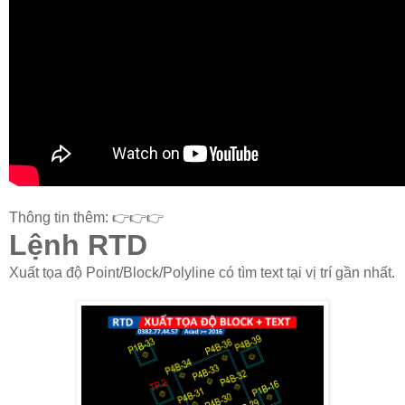
Thông tin thêm: 👉👉👉
Lệnh RTD
Xuất tọa độ Point/Block/Polyline có tìm text tại vị trí gần nhất.