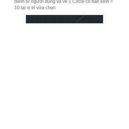
điểm từ người dùng và vẽ 1 Circle có bán kính =
10 tại vị trí vừa chọn
Lệnh
Get2Point
có chức năng lấy tọa độ 2 điểm
từ người dùng và vẽ 1 Line từ 2 điểm vừa chọn