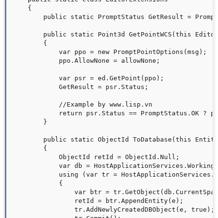
    {

        public static PromptStatus GetResult = Prompt
        public static Point3d GetPointWCS(this Editor
        {

            var ppo = new PromptPointOptions(msg);

            ppo.AllowNone = allowNone;

            var psr = ed.GetPoint(ppo);

            GetResult = psr.Status;

            //Example by www.lisp.vn

            return psr.Status == PromptStatus.OK ? ps
        }

        public static ObjectId ToDatabase(this Entity
        {

            ObjectId retId = ObjectId.Null;

            var db = HostApplicationServices.WorkingD
            using (var tr = HostApplicationServices.W
            {

                var btr = tr.GetObject(db.CurrentSpac
                retId = btr.AppendEntity(e);

                tr.AddNewlyCreatedDBObject(e, true);
