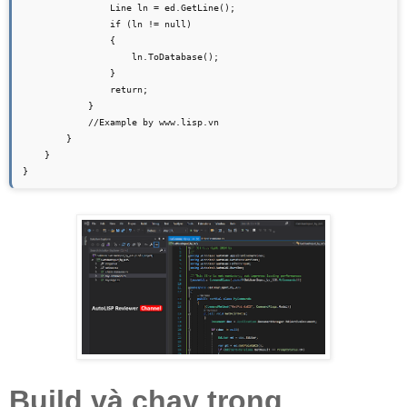
                Line ln = ed.GetLine();

                if (ln != null)

                {

                    ln.ToDatabase();

                }

                return;

            }

            //Example by www.lisp.vn

        }

    }

}
Build và chạy trong