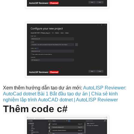
Xem thêm hướng dẫn tạo dự án mới:
AutoLISP Reviewer:
AutoCad dotnet Bài 1 Bắt đầu tạo dự án | Chia sẻ kinh
nghiệm lập trình AutoCAD dotnet | AutoLISP Reviewer
Thêm code c#