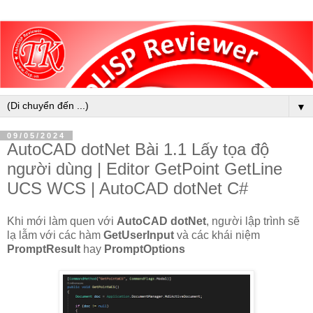
▼
09/05/2024
AutoCAD dotNet Bài 1.1 Lấy tọa độ
người dùng | Editor GetPoint GetLine
UCS WCS | AutoCAD dotNet C#
Khi mới làm quen với
AutoCAD dotNet
, người lập trình sẽ
lạ lẫm với các hàm
GetUserInput
và các khái niệm
PromptResult
hay
PromptOptions