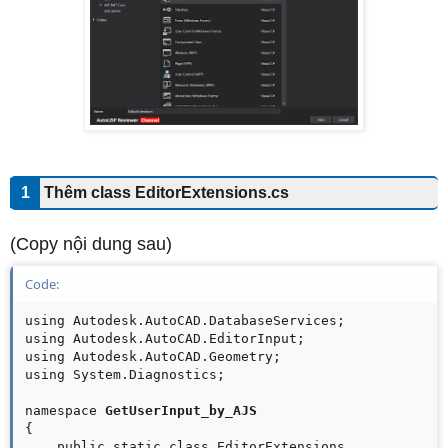
1
Thêm class
EditorExtensions.cs
(Copy nội dung sau)
Code:
using Autodesk.AutoCAD.DatabaseServices;

using Autodesk.AutoCAD.EditorInput;

using Autodesk.AutoCAD.Geometry;

using System.Diagnostics;

namespace 
GetUserInput_by_AJS
{

    public static class EditorExtensions
