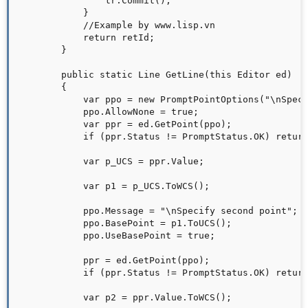
                tr.Commit();

            }

            //Example by www.lisp.vn

            return retId;

        }

        public static Line GetLine(this Editor ed)

        {

            var ppo = new PromptPointOptions("\nSpeci
            ppo.AllowNone = true;

            var ppr = ed.GetPoint(ppo);

            if (ppr.Status != PromptStatus.OK) return
            var p_UCS = ppr.Value;

            var p1 = p_UCS.ToWCS();

            ppo.Message = "\nSpecify second point";

            ppo.BasePoint = p1.ToUCS();

            ppo.UseBasePoint = true;

            ppr = ed.GetPoint(ppo);

            if (ppr.Status != PromptStatus.OK) return
            var p2 = ppr.Value.ToWCS();
