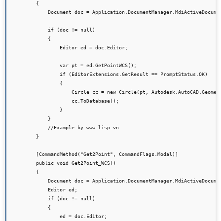
        {

            Document doc = Application.DocumentManager.MdiActiveDocumen
            if (doc != null)

            {

                Editor ed = doc.Editor;

                var pt = ed.GetPointWCS();

                if (EditorExtensions.GetResult == PromptStatus.OK)

                {

                    Circle cc = new Circle(pt, Autodesk.AutoCAD.Geometr
                    cc.ToDatabase();

                }

            }

            //Example by www.lisp.vn

        }

        [CommandMethod("Get2Point", CommandFlags.Modal)]

        public void Get2Point_WCS()

        {

            Document doc = Application.DocumentManager.MdiActiveDocumen
            Editor ed;

            if (doc != null)

            {

                ed = doc.Editor;
