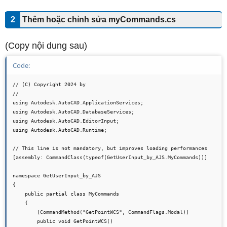
2
Thêm hoặc chỉnh sửa myCommands
.cs
(Copy nội dung sau)
Code:
// (C) Copyright 2024 by

//

using Autodesk.AutoCAD.ApplicationServices;

using Autodesk.AutoCAD.DatabaseServices;

using Autodesk.AutoCAD.EditorInput;

using Autodesk.AutoCAD.Runtime;

// This line is not mandatory, but improves loading performances

[assembly: CommandClass(typeof(GetUserInput_by_AJS.MyCommands))]

namespace GetUserInput_by_AJS

{

    public partial class MyCommands

    {

        [CommandMethod("GetPointWCS", CommandFlags.Modal)]

        public void GetPointWCS()
