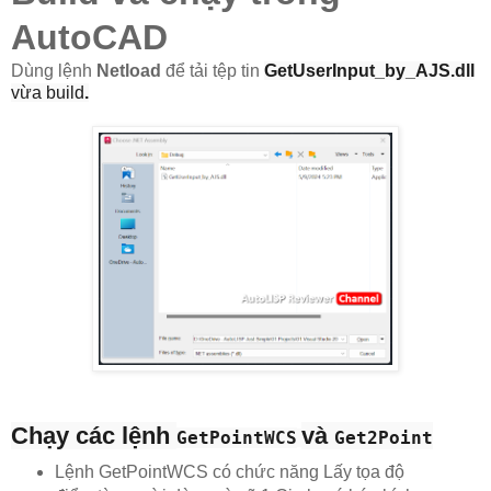
AutoCAD
Dùng lệnh
Netload
để tải tệp tin
GetUserInput_by_AJS.dll
vừa build
.
Chạy các lệnh
và
GetPointWCS
Get2Point
Lệnh GetPointWCS có chức năng Lấy tọa độ