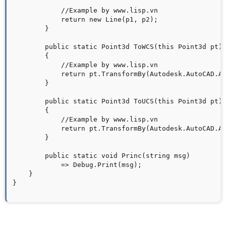
            //Example by www.lisp.vn

            return new Line(p1, p2);

        }

        public static Point3d ToWCS(this Point3d pt)

        {

            //Example by www.lisp.vn

            return pt.TransformBy(Autodesk.AutoCAD.Ap
        }

        public static Point3d ToUCS(this Point3d pt)

        {

            //Example by www.lisp.vn

            return pt.TransformBy(Autodesk.AutoCAD.Ap
        }

        public static void Princ(string msg)

            => Debug.Print(msg);

    }

}